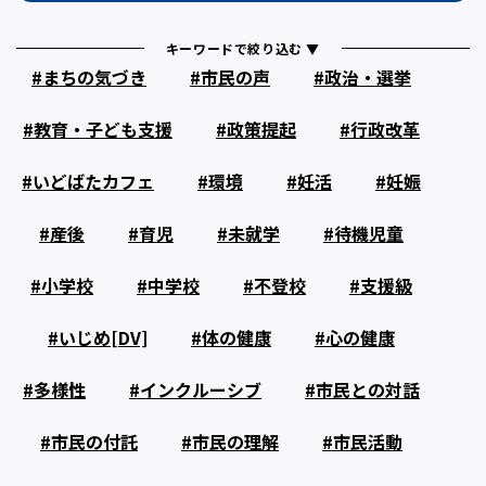
キーワードで絞り込む ▼
まちの気づき
市民の声
政治・選挙
教育・子ども支援
政策提起
行政改革
いどばたカフェ
環境
妊活
妊娠
産後
育児
未就学
待機児童
小学校
中学校
不登校
支援級
いじめ[DV]
体の健康
心の健康
多様性
インクルーシブ
市民との対話
市民の付託
市民の理解
市民活動