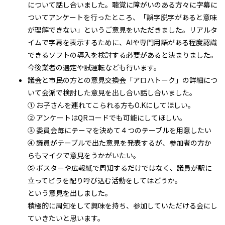
について話し合いました。聴覚に障がいのある方々に字幕に
ついてアンケートを行ったところ、「誤字脱字があると意味
が理解できない」というご意見をいただきました。リアルタ
イムで字幕を表示するために、AIや専門用語がある程度認識
できるソフトの導入を検討する必要があると決まりました。
今後業者の選定や試運転なども行います。
議会と市民の方との意見交換会「アロハトーク」の詳細につ
いて会派で検討した意見を出し合い話し合いました。
① お子さんを連れてこられる方もO.Kにしてほしい。
② アンケートはQRコードでも可能にしてほしい。
③ 委員会毎にテーマを決めて４つのテーブルを用意したい
④ 議員がテーブルで出た意見を発表するが、参加者の方か
らもマイクで意見をうかがいたい。
⑤ ポスターや広報紙で周知するだけではなく、議員が駅に
立ってビラを配り呼び込む活動をしてはどうか。
という意見を出しました。
積極的に周知をして興味を持ち、参加していただける会にし
ていきたいと思います。