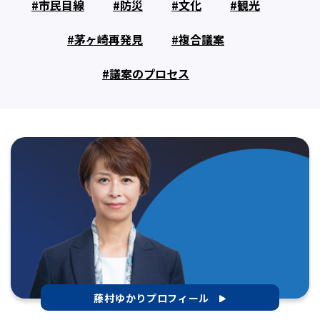
市民目線
防災
文化
観光
茅ヶ崎再発見
複合議案
議案のプロセス
藤村ゆかりプロフィール