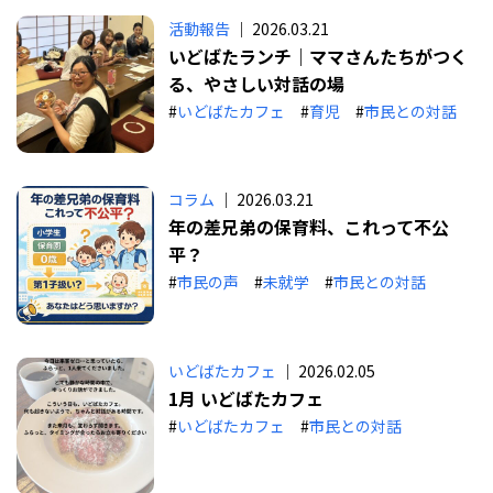
活動報告
｜ 2026.03.21
いどばたランチ｜ママさんたちがつく
る、やさしい対話の場
#
いどばたカフェ
#
育児
#
市民との対話
コラム
｜ 2026.03.21
年の差兄弟の保育料、これって不公
平？
#
市民の声
#
未就学
#
市民との対話
いどばたカフェ
｜ 2026.02.05
1月 いどばたカフェ
#
いどばたカフェ
#
市民との対話