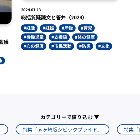
2024.03.13
総括質疑読文と答弁（2024）
妊活
妊娠
産後
育児
待機児童
支援級
体の健康
会議
心の健康
市民活動
防災
文化
康
カテゴリーで絞り込む ▼
」
特集「茅ヶ崎版シビックプライド」
特集「