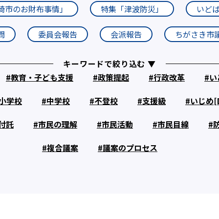
崎市のお財布事情」
特集「津波防災」
いど
問
委員会報告
会派報告
ちがさき市
キーワードで絞り込む ▼
教育・子ども支援
政策提起
行政改革
い
小学校
中学校
不登校
支援級
いじめ[D
付託
市民の理解
市民活動
市民目線
複合議案
議案のプロセス