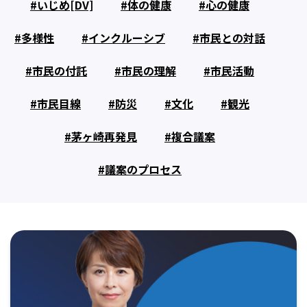
いじめ[DV]
体の健康
心の健康
多様性
インクルーシブ
市民との対話
市民の付託
市民の理解
市民活動
市民目線
防災
文化
観光
茅ヶ崎再発見
複合議案
議案のプロセス