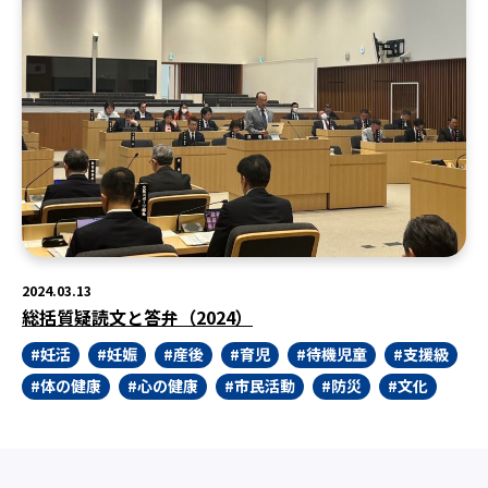
2024.03.13
総括質疑読文と答弁（2024）
妊活
妊娠
産後
育児
待機児童
支援級
体の健康
心の健康
市民活動
防災
文化