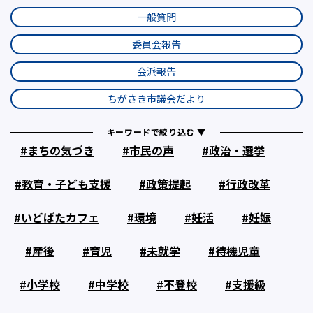
一般質問
委員会報告
会派報告
ちがさき市議会だより
キーワードで絞り込む ▼
まちの気づき
市民の声
政治・選挙
教育・子ども支援
政策提起
行政改革
いどばたカフェ
環境
妊活
妊娠
産後
育児
未就学
待機児童
小学校
中学校
不登校
支援級