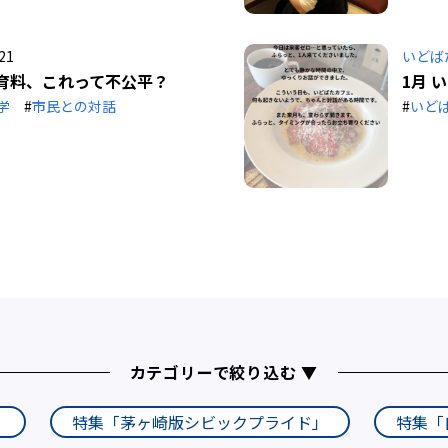
21
いどば
育料、これって不公平？
1月 
学
#
市民との対話
#
いど
カテゴリーで絞り込む ▼
」
特集「茅ヶ崎版シビックプライド」
特集「