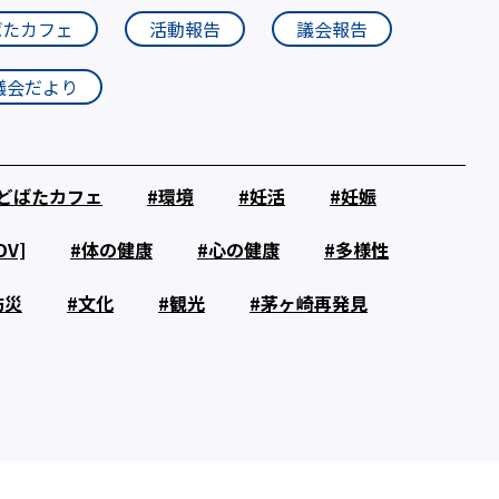
ばたカフェ
活動報告
議会報告
議会だより
どばたカフェ
環境
妊活
妊娠
V]
体の健康
心の健康
多様性
防災
文化
観光
茅ヶ崎再発見