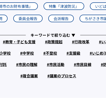
崎市のお財布事情」
特集「津波防災」
いど
問
委員会報告
会派報告
ちがさき市
キーワードで絞り込む ▼
教育・子ども支援
政策提起
行政改革
い
小学校
中学校
不登校
支援級
いじめ[D
付託
市民の理解
市民活動
市民目線
複合議案
議案のプロセス