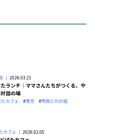
告
｜ 2026.03.21
ばたランチ｜ママさんたちがつくる、や
い対話の場
ばたカフェ
#
育児
#
市民との対話
たカフェ
｜ 2026.02.05
いどばたカフェ