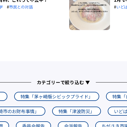
学
#
市民との対話
#
いど
カテゴリーで絞り込む ▼
」
特集「茅ヶ崎版シビックプライド」
特集「
崎市のお財布事情」
特集「津波防災」
いど
問
委員会報告
会派報告
ちがさき市