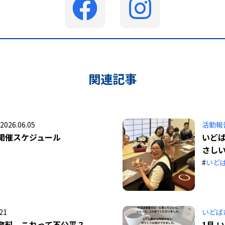
関連記事
2026.06.05
活動報
開催スケジュール
いど
さし
#
いど
21
いどば
育料、これって不公平？
1月 