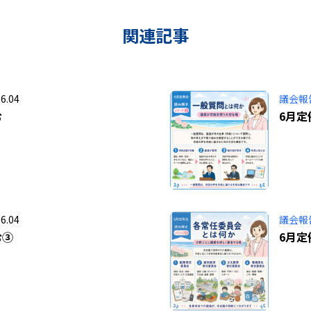
関連記事
6.04
議会報
む
6月
6.04
議会報
む③
6月