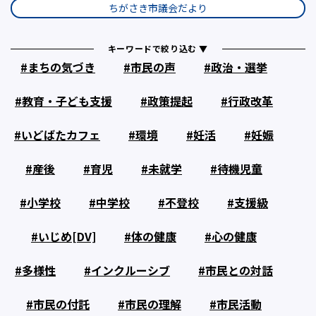
ちがさき市議会だより
キーワードで絞り込む ▼
まちの気づき
市民の声
政治・選挙
教育・子ども支援
政策提起
行政改革
いどばたカフェ
環境
妊活
妊娠
産後
育児
未就学
待機児童
小学校
中学校
不登校
支援級
いじめ[DV]
体の健康
心の健康
多様性
インクルーシブ
市民との対話
市民の付託
市民の理解
市民活動