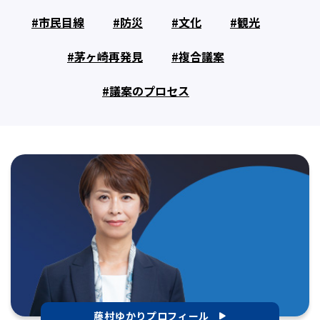
市民目線
防災
文化
観光
茅ヶ崎再発見
複合議案
議案のプロセス
藤村ゆかりプロフィール