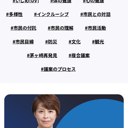
いじめ[DV]
体の健康
心の健康
多様性
インクルーシブ
市民との対話
市民の付託
市民の理解
市民活動
市民目線
防災
文化
観光
茅ヶ崎再発見
複合議案
議案のプロセス