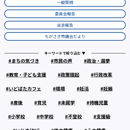
一般質問
委員会報告
会派報告
ちがさき市議会だより
キーワードで絞り込む ▼
まちの気づき
市民の声
政治・選挙
教育・子ども支援
政策提起
行政改革
いどばたカフェ
環境
妊活
妊娠
産後
育児
未就学
待機児童
小学校
中学校
不登校
支援級