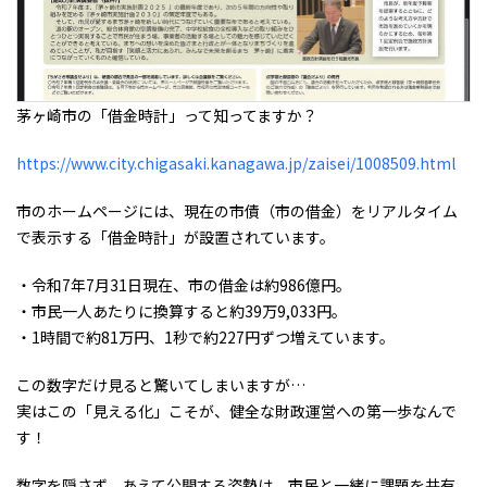
茅ヶ崎市の「借金時計」って知ってますか？
https://www.city.chigasaki.kanagawa.jp/zaisei/1008509.html
市のホームページには、現在の市債（市の借金）をリアルタイム
で表示する「借金時計」が設置されています。
・令和7年7月31日現在、市の借金は約986億円。
・市民一人あたりに換算すると約39万9,033円。
・1時間で約81万円、1秒で約227円ずつ増えています。
この数字だけ見ると驚いてしまいますが…
実はこの「見える化」こそが、健全な財政運営への第一歩なんで
す！
数字を隠さず、あえて公開する姿勢は、市民と一緒に課題を共有