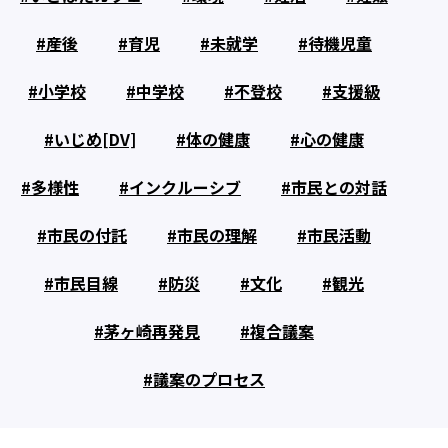
産後
育児
未就学
待機児童
小学校
中学校
不登校
支援級
いじめ[DV]
体の健康
心の健康
多様性
インクルーシブ
市民との対話
市民の付託
市民の理解
市民活動
市民目線
防災
文化
観光
茅ヶ崎再発見
複合議案
議案のプロセス