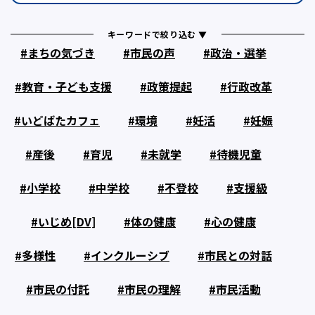
キーワードで絞り込む ▼
まちの気づき
市民の声
政治・選挙
教育・子ども支援
政策提起
行政改革
いどばたカフェ
環境
妊活
妊娠
産後
育児
未就学
待機児童
小学校
中学校
不登校
支援級
いじめ[DV]
体の健康
心の健康
多様性
インクルーシブ
市民との対話
市民の付託
市民の理解
市民活動