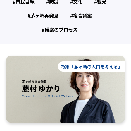
市民目線
防災
文化
観光
茅ヶ崎再発見
複合議案
議案のプロセス
特集「茅ヶ崎の人口を考える」