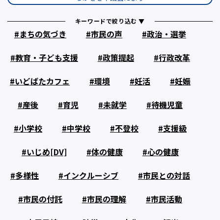
キーワードで絞り込む ▼
まちの気づき
市民の声
政治・選挙
教育・子ども支援
政策提起
行政改革
いどばたカフェ
環境
妊活
妊娠
産後
育児
未就学
待機児童
小学校
中学校
不登校
支援級
いじめ[DV]
体の健康
心の健康
多様性
インクルーシブ
市民との対話
市民の付託
市民の理解
市民活動