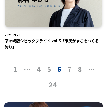
2025.09.28
茅ヶ崎版シビックプライド vol.5「市民がまちをつくる
誇り」
1
…
4
5
6
7
8
…
24